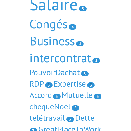
Salaire
5
Congés
4
Business
4
intercontrat
4
PouvoirDachat
3
RDP
Expertise
3
3
Accord
Mutuelle
3
3
chequeNoel
3
télétravail
Dette
3
GreatPlaceToWork
3