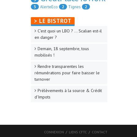
3
AlerteEco
2
Tignes
2
> LE BISTROT
C'est quoi un LBO ? ... Scalian est-il
en danger ?
Demain, 18 septembre, tous
mobilisés !
Rendre transparentes les
rémunérations pour faire baisser le
turnover
Prélèvements à la source & Crédit
d'Impots
CONNEXION
LIENS CFTC
CONTACT