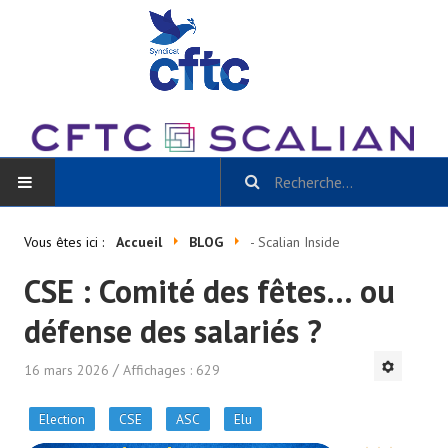
ACCUEIL
Vous êtes ici :
Accueil
BLOG
- Scalian Inside
CSE : Comité des fêtes… ou
BLOG
défense des salariés ?
Toutes les catégories
- Scalian Inside
16 mars 2026
Affichages : 629
- Actu CSE et + / La Gazette Scalian
Election
CSE
ASC
Elu