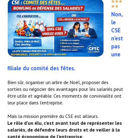
- - Slidehow Actu CSE et +
VOTE
UTILISATEUR:
5
- - Slidehow La Gazette SCALIAN
Non,
le
- Accords d'Entreprise
CSE
n’est
- Vos Droits
pas
- Le Bistrot
une
Recherche avancée
filiale du comité des fêtes.
NEWSLET'IN
Bien sûr, organiser un arbre de Noël, proposer des
sorties ou négocier des avantages pour les salariés peut
S'inscrire à la Newletter Linkedin
être utile et agréable. Ces moments de convivialité ont
leur place dans l’entreprise.
LA TEAM
Mais la mission première du CSE est ailleurs.
Liens CFTC
Le rôle d’un élu, c’est avant tout de représenter les
salariés, de défendre leurs droits et de veiller à la
Rejoignez Nous !
santé économique de l’entreprise.