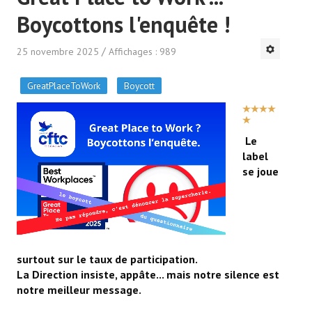
Boycottons l'enquête !
25 novembre 2025
Affichages : 989
GreatPlaceToWork
Boycott
VOTE
UTILISATEUR:
5
/
5
Le
label
se joue
surtout sur le taux de participation.
La Direction insiste, appâte... mais notre silence est
notre meilleur message.