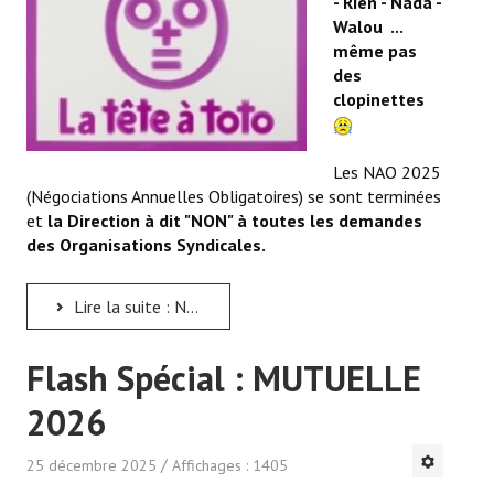
- Rien - Nada -
Walou ...
même pas
des
clopinettes
Les NAO 2025
(Négociations Annuelles Obligatoires) se sont terminées
et
la Direction à dit "NON" à toutes les demandes
des Organisations Syndicales.
Lire la suite : NAO 2025 : 0+0 = La Tête à Toto
Flash Spécial : MUTUELLE
2026
25 décembre 2025
Affichages : 1405