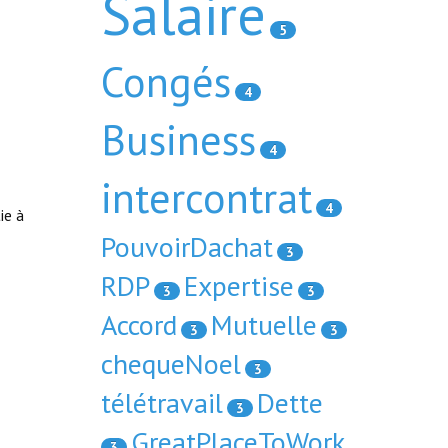
Salaire
5
Congés
4
Business
4
intercontrat
4
ie à
PouvoirDachat
3
RDP
Expertise
3
3
Accord
Mutuelle
3
3
e
chequeNoel
3
télétravail
Dette
3
GreatPlaceToWork
3