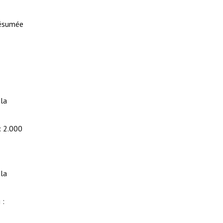
résumée
la
: 2.000
la
 :