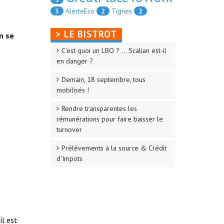
3
AlerteEco
2
Tignes
2
> LE BISTROT
n se
C'est quoi un LBO ? ... Scalian est-il
en danger ?
Demain, 18 septembre, tous
mobilisés !
Rendre transparentes les
rémunérations pour faire baisser le
turnover
Prélèvements à la source & Crédit
d'Impots
il est