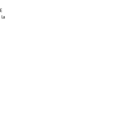
E
 la