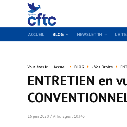
ACCUEIL
BLOG
NEWSLET'IN
LA T
Vous êtes ici :
Accueil
BLOG
- Vos Droits
ENT
ENTRETIEN en v
CONVENTIONNE
16 juin 2020
Affichages : 10343