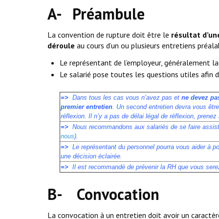
A- Préambule
La convention de rupture doit être le
résultat d’un
déroule
au cours d’un ou plusieurs entretiens préal
Le représentant de l’employeur, généralement la
Le salarié pose toutes les questions utiles afin d’
=>
Dans tous les cas vous n’avez pas et
ne devez pa
premier entretien
. Un second entretien devra vous être
réflexion. Il n’y a pas de délai légal de réflexion, pren
=>
Nous recommandons aux salariés de se faire assiste
nous
).
=>
Le représentant du personnel pourra vous aider à pos
une décision éclairée.
=>
Il est recommandé de prévenir la RH que vous serez
B- Convocation
La convocation à un entretien doit avoir un caractère