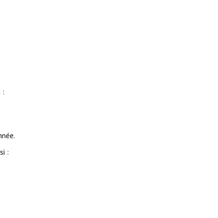
 :
née.
i :