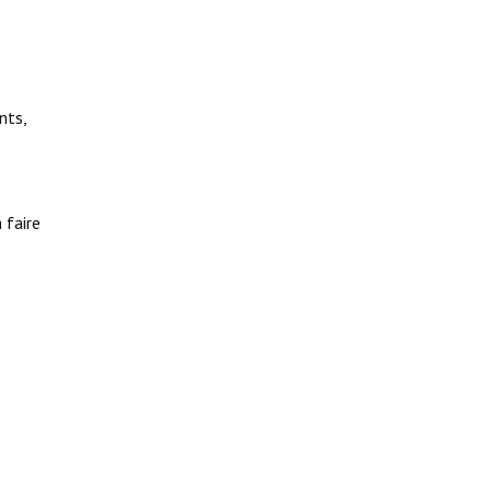
nts,
 faire