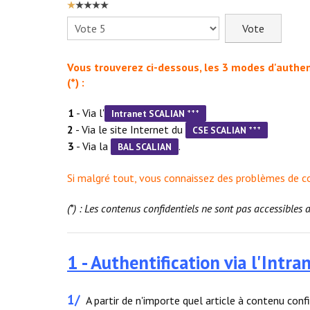
VOTE
UTILISATEUR:
1
/
5
Veuillez
voter
Vous trouverez ci-dessous, les 3 modes d'authen
(*) :
1
- Via l'
+++
Intranet SCALIAN
2
- Via le site Internet du
+++
CSE SCALIAN
3
- Via la
.
BAL SCALIAN
Si malgré tout, vous connaissez des problèmes de c
(*) : Les contenus confidentiels ne sont pas accessibles 
1 - Authentification via l'Intr
1/
A partir de n'importe quel article à contenu con