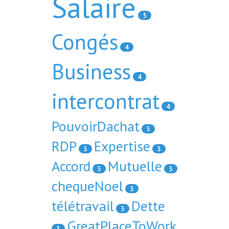
Salaire
5
Congés
4
Business
4
intercontrat
4
PouvoirDachat
3
RDP
Expertise
3
3
Accord
Mutuelle
3
3
chequeNoel
3
télétravail
Dette
3
GreatPlaceToWork
3