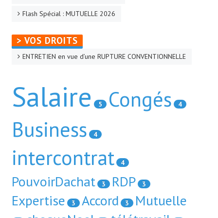
Flash Spécial : MUTUELLE 2026
> VOS DROITS
ENTRETIEN en vue d’une RUPTURE CONVENTIONNELLE
Salaire
Congés
5
4
Business
4
intercontrat
4
PouvoirDachat
RDP
3
3
Expertise
Accord
Mutuelle
3
3