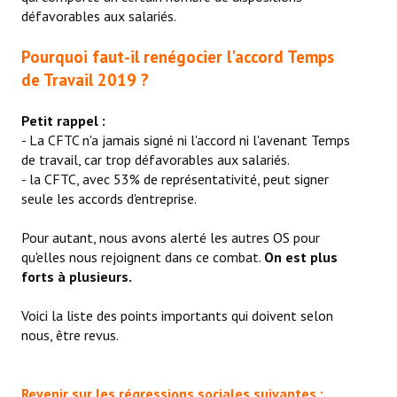
défavorables aux salariés.
La CFTC Chez SCALIAN
Pourquoi faut-il renégocier l'accord Temps
> La Team en action
de Travail 2019 ?
CONTACT
Petit rappel :
- La CFTC n'a jamais signé ni l'accord ni l'avenant Temps
Formulaire de contact
de travail, car trop défavorables aux salariés.
- la CFTC, avec 53% de représentativité, peut signer
AUTHENTIFICATION
seule les accords d'entreprise.
- Via l'Intranet SCALIAN
Pour autant, nous avons alerté les autres OS pour
qu'elles nous rejoignent dans ce combat.
On est plus
- Via le site Internet du CSE SCALIAN
forts à plusieurs.
- Via la BAL SCALIAN
Voici la liste des points importants qui doivent selon
Tuto Authentification / Problème de connexion
nous, être revus.
Revenir sur les régressions sociales suivantes :