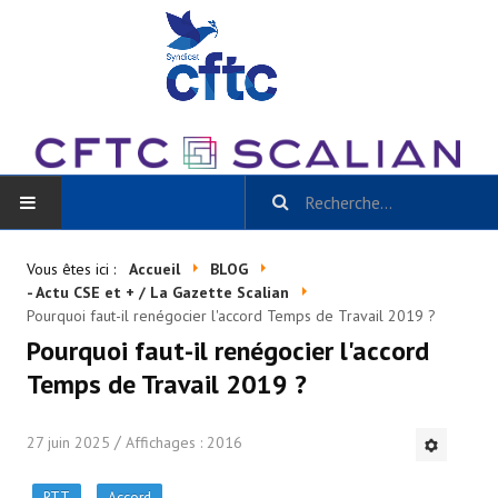
ACCUEIL
Vous êtes ici :
Accueil
BLOG
- Actu CSE et + / La Gazette Scalian
BLOG
Pourquoi faut-il renégocier l'accord Temps de Travail 2019 ?
Pourquoi faut-il renégocier l'accord
Toutes les catégories
Temps de Travail 2019 ?
- Scalian Inside
27 juin 2025
Affichages : 2016
- Actu CSE et + / La Gazette Scalian
RTT
Accord