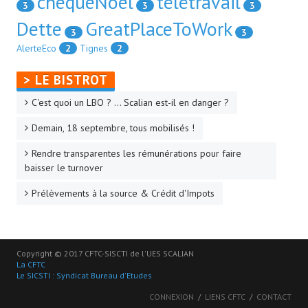
chequeNoel
télétravail
3
3
3
Dette
GreatPlaceToWork
3
3
AlerteEco
2
Tignes
2
> LE BISTROT
C'est quoi un LBO ? ... Scalian est-il en danger ?
Demain, 18 septembre, tous mobilisés !
Rendre transparentes les rémunérations pour faire
baisser le turnover
Prélèvements à la source & Crédit d'Impots
Copyright © 2017 CFTC-SISCTI de l'UES SCALIAN
La CFTC
Le SICSTI : Syndicat Bureau d'Etudes
CONNEXION
LIENS CFTC
CONTACT