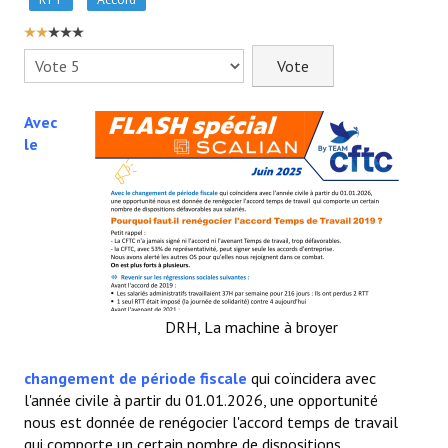
- - Slidehow Actu CSE et +
VOTE
- - Slidehow La Gazette SCALIAN
UTILISATEUR:
2
/
5
Veuillez
voter
- Accords d'Entreprise
Avec
- Vos Droits
le
- Le Bistrot
Recherche avancée
NEWSLET'IN
S'inscrire à la Newletter Linkedin
DRH, La machine à broyer
LA TEAM
changement de période fiscale
qui coïncidera avec
Liens CFTC
l'année civile à partir du 01.01.2026, une opportunité
nous est donnée de renégocier l'accord temps de travail
Rejoignez Nous !
qui comporte un certain nombre de dispositions