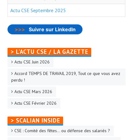
- - Slidehow Actu CSE et +
Actu CSE Septembre 2025
- - Slidehow La Gazette SCALIAN
- Accords d'Entreprise
>>>
Suivre sur LinkedIn
- Vos Droits
> L'ACTU CSE / LA GAZETTE
- Le Bistrot
Actu CSE Juin 2026
Recherche avancée
Accord TEMPS DE TRAVAIL 2019, Tout ce que vous avez
NEWSLET'IN
perdu !
Actu CSE Mars 2026
S'inscrire à la Newletter Linkedin
Actu CSE Février 2026
LA TEAM
> SCALIAN INSIDE
Liens CFTC
CSE : Comité des fêtes… ou défense des salariés ?
Rejoignez Nous !