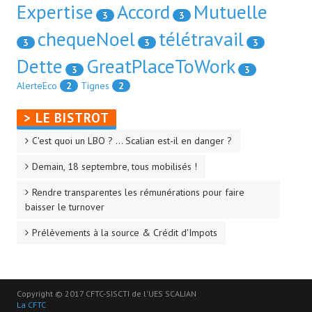
Expertise
Accord
Mutuelle
3
3
chequeNoel
télétravail
3
3
3
Dette
GreatPlaceToWork
3
3
AlerteEco
2
Tignes
2
> LE BISTROT
C'est quoi un LBO ? ... Scalian est-il en danger ?
Demain, 18 septembre, tous mobilisés !
Rendre transparentes les rémunérations pour faire
baisser le turnover
Prélèvements à la source & Crédit d'Impots
Copyright © 2017 CFTC-SISCTI de l'UES SCALIAN
La CFTC