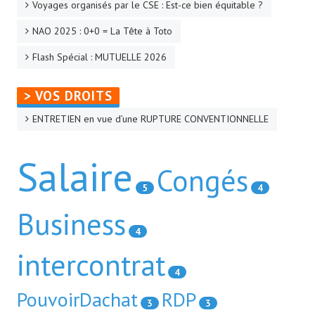
Voyages organisés par le CSE : Est-ce bien équitable ?
La CFTC Chez SCALIAN
NAO 2025 : 0+0 = La Tête à Toto
> La Team en action
Flash Spécial : MUTUELLE 2026
CONTACT
> VOS DROITS
Formulaire de contact
ENTRETIEN en vue d’une RUPTURE CONVENTIONNELLE
AUTHENTIFICATION
Salaire
Congés
- Via l'Intranet SCALIAN
5
4
- Via le site Internet du CSE SCALIAN
Business
4
- Via la BAL SCALIAN
intercontrat
Tuto Authentification / Problème de connexion
4
PouvoirDachat
RDP
3
3