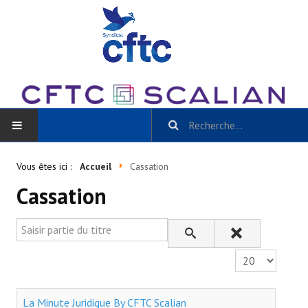
ACCUEIL
Vous êtes ici :
Accueil
Cassation
Cassation
BLOG
Toutes les catégories
Saisir partie du titre
- Scalian Inside
Affichage #
- Actu CSE et + / La Gazette Scalian
La Minute Juridique By CFTC Scalian