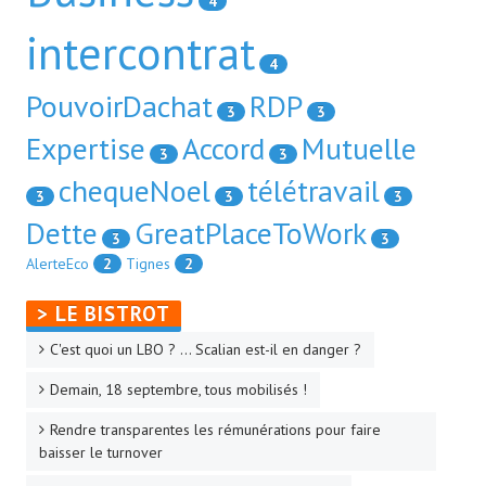
4
intercontrat
4
PouvoirDachat
RDP
3
3
Expertise
Accord
Mutuelle
3
3
chequeNoel
télétravail
3
3
3
Dette
GreatPlaceToWork
3
3
AlerteEco
2
Tignes
2
> LE BISTROT
C'est quoi un LBO ? ... Scalian est-il en danger ?
Demain, 18 septembre, tous mobilisés !
Rendre transparentes les rémunérations pour faire
baisser le turnover