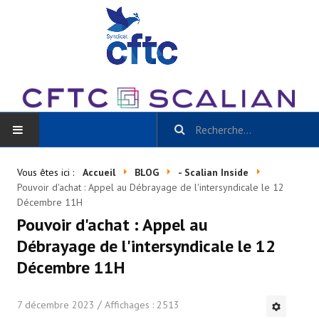
ACCUEIL
Vous êtes ici :
Accueil
BLOG
- Scalian Inside
Pouvoir d'achat : Appel au Débrayage de l'intersyndicale le 12
BLOG
Décembre 11H
Pouvoir d'achat : Appel au
Toutes les catégories
Débrayage de l'intersyndicale le 12
- Scalian Inside
Décembre 11H
- Actu CSE et + / La Gazette Scalian
7 décembre 2023
Affichages : 2513