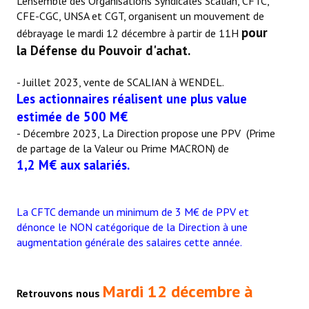
L'ensemble des Organisations Syndicales Scalian, CFTC,
CFE-CGC, UNSA et CGT, organisent un mouvement de
La CFTC Chez SCALIAN
pour
débrayage le mardi 12 décembre à partir de 11H
> La Team en action
la Défense du Pouvoir d'achat.
CONTACT
- Juillet 2023, vente de SCALIAN à WENDEL.
Les actionnaires réalisent une plus value
Formulaire de contact
estimée de 500 M€
- Décembre 2023, La Direction propose une PPV (Prime
AUTHENTIFICATION
de partage de la Valeur ou Prime MACRON) de
1,2 M€ aux salariés.
- Via l'Intranet SCALIAN
- Via le site Internet du CSE SCALIAN
La CFTC demande un minimum de 3 M€ de PPV et
dénonce le NON catégorique de la Direction à une
- Via la BAL SCALIAN
augmentation générale des salaires cette année.
Tuto Authentification / Problème de connexion
Mardi 12 décembre à
Retrouvons nous