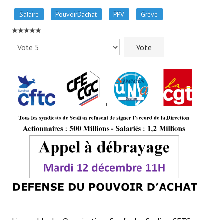
- - Slidehow Actu CSE et +
Salaire
PouvoirDachat
PPV
Grève
- - Slidehow La Gazette SCALIAN
- Accords d'Entreprise
Veuillez
voter
- Vos Droits
- Le Bistrot
Recherche avancée
NEWSLET'IN
S'inscrire à la Newletter Linkedin
LA TEAM
Liens CFTC
Rejoignez Nous !