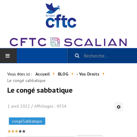
ACCUEIL
Vous êtes ici :
Accueil
BLOG
- Vos Droits
Le congé sabbatique
BLOG
Le congé sabbatique
Toutes les catégories
1 avril 2022
Affichages : 4354
- Scalian Inside
congéSabbatique
- Actu CSE et + / La Gazette Scalian
VOTE
UTILISATEUR:
3
/
5