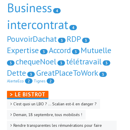
Business
4
intercontrat
4
PouvoirDachat
RDP
3
3
Expertise
Accord
Mutuelle
3
3
chequeNoel
télétravail
3
3
3
Dette
GreatPlaceToWork
3
3
AlerteEco
2
Tignes
2
> LE BISTROT
C'est quoi un LBO ? ... Scalian est-il en danger ?
Demain, 18 septembre, tous mobilisés !
Rendre transparentes les rémunérations pour faire