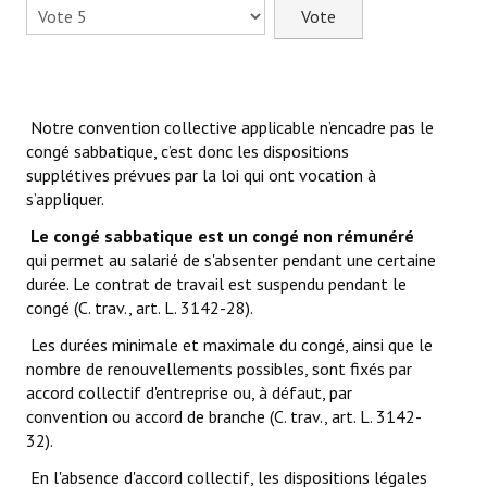
- - Slidehow Actu CSE et +
Veuillez
voter
- - Slidehow La Gazette SCALIAN
- Accords d'Entreprise
Notre convention collective applicable n’encadre pas le
- Vos Droits
congé sabbatique, c’est donc les dispositions
supplétives prévues par la loi qui ont vocation à
- Le Bistrot
s’appliquer.
Recherche avancée
Le congé sabbatique est un congé non rémunéré
qui permet au salarié de s'absenter pendant une certaine
NEWSLET'IN
durée. Le contrat de travail est suspendu pendant le
congé (C. trav., art. L. 3142-28).
S'inscrire à la Newletter Linkedin
Les durées minimale et maximale du congé, ainsi que le
nombre de renouvellements possibles, sont fixés par
LA TEAM
accord collectif d'entreprise ou, à défaut, par
convention ou accord de branche (C. trav., art. L. 3142-
Liens CFTC
32).
Rejoignez Nous !
En l'absence d'accord collectif, les dispositions légales