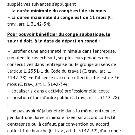
supplétives suivantes s'appliquent :
La CFTC Chez SCALIAN
–
la durée minimale du congé est de six mois
;
–
la durée maximale du congé est de 11 mois
(C.
> La Team en action
trav., art. L. 3142-34).
CONTACT
Pour pouvoir bénéficier du congé sabbatique, le
salarié doit, à la date de départ en congé
:
Formulaire de contact
– justifier d'une ancienneté minimale dans l'entreprise,
cumulée, le cas échéant, sur plusieurs périodes non
AUTHENTIFICATION
consécutives dans l'entreprise ou le groupe au sens de
l'article L. 2331-1 du Code du travail (C. trav., art. L.
- Via l'Intranet SCALIAN
3142-28). En l'absence d'accord collectif, elle est de 36
mois (C. trav., art. L. 3142-34) ;
- Via le site Internet du CSE SCALIAN
– totaliser six ans d'activité professionnelle, cette
disposition étant d'ordre public (C. trav., art. L. 3142-28)
- Via la BAL SCALIAN
;
– ne pas avoir déjà bénéficié dans la même entreprise,
Tuto Authentification / Problème de connexion
pendant une durée minimale fixée par accord collectif
d'entreprise ou, à défaut, par convention ou accord
collectif de branche (C. trav., art. L. 3142-32), d'un congé