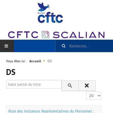
ACCUEIL
Vous êtes ici :
Accueil
DS
DS
BLOG
Toutes les catégories
Saisir partie du titre
- Scalian Inside
Affichage #
- Actu CSE et + / La Gazette Scalian
Role des Instances Représentatives du Personnel :