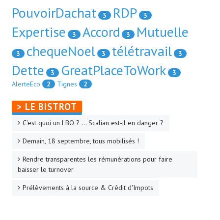
PouvoirDachat
RDP
3
3
Expertise
Accord
Mutuelle
3
3
chequeNoel
télétravail
3
3
3
Dette
GreatPlaceToWork
3
3
AlerteEco
2
Tignes
2
> LE BISTROT
C'est quoi un LBO ? ... Scalian est-il en danger ?
Demain, 18 septembre, tous mobilisés !
Rendre transparentes les rémunérations pour faire
baisser le turnover
Prélèvements à la source & Crédit d'Impots