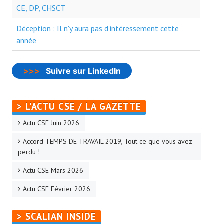
- - Slidehow Actu CSE et +
CE, DP, CHSCT
- - Slidehow La Gazette SCALIAN
Déception : Il n'y aura pas d'intéressement cette
année
- Accords d'Entreprise
- Vos Droits
>>>
Suivre sur LinkedIn
- Le Bistrot
Recherche avancée
> L'ACTU CSE / LA GAZETTE
Actu CSE Juin 2026
NEWSLET'IN
Accord TEMPS DE TRAVAIL 2019, Tout ce que vous avez
S'inscrire à la Newletter Linkedin
perdu !
Actu CSE Mars 2026
LA TEAM
Actu CSE Février 2026
Liens CFTC
> SCALIAN INSIDE
Rejoignez Nous !