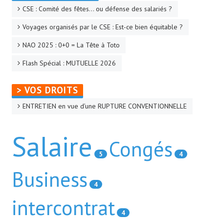
CSE : Comité des fêtes… ou défense des salariés ?
La CFTC Chez SCALIAN
Voyages organisés par le CSE : Est-ce bien équitable ?
> La Team en action
NAO 2025 : 0+0 = La Tête à Toto
CONTACT
Flash Spécial : MUTUELLE 2026
Formulaire de contact
> VOS DROITS
AUTHENTIFICATION
ENTRETIEN en vue d’une RUPTURE CONVENTIONNELLE
- Via l'Intranet SCALIAN
Salaire
Congés
- Via le site Internet du CSE SCALIAN
5
4
- Via la BAL SCALIAN
Business
Tuto Authentification / Problème de connexion
4
intercontrat
4