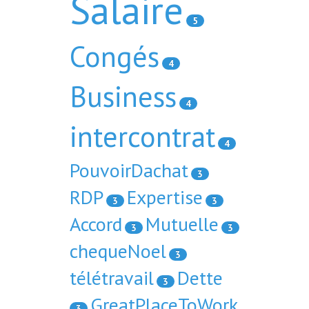
Salaire
5
Congés
4
Business
4
intercontrat
4
PouvoirDachat
3
RDP
Expertise
3
3
Accord
Mutuelle
3
3
chequeNoel
3
télétravail
Dette
3
GreatPlaceToWork
3