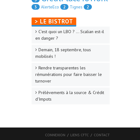
3
AlerteEco
2
Tignes
2
> LE BISTROT
C'est quoi un LBO ? ... Scalian est-il
en danger ?
Demain, 18 septembre, tous
mobilisés !
Rendre transparentes les
rémunérations pour faire baisser le
turnover
Prélèvements à la source & Crédit
d'Impots
CONNEXION
LIENS CFTC
CONTACT