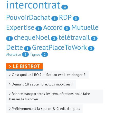
intercontrat
4
PouvoirDachat
RDP
3
3
Expertise
Accord
Mutuelle
3
3
chequeNoel
télétravail
3
3
3
Dette
GreatPlaceToWork
3
3
AlerteEco
2
Tignes
2
> LE BISTROT
C'est quoi un LBO ? ... Scalian est-il en danger ?
Demain, 18 septembre, tous mobilisés !
Rendre transparentes les rémunérations pour faire
baisser le turnover
Prélèvements à la source & Crédit d'Impots