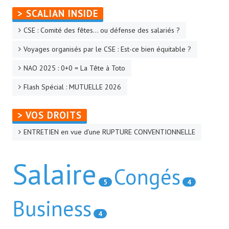
> SCALIAN INSIDE
La CFTC Chez SCALIAN
CSE : Comité des fêtes… ou défense des salariés ?
> La Team en action
Voyages organisés par le CSE : Est-ce bien équitable ?
CONTACT
NAO 2025 : 0+0 = La Tête à Toto
Formulaire de contact
Flash Spécial : MUTUELLE 2026
AUTHENTIFICATION
> VOS DROITS
- Via l'Intranet SCALIAN
ENTRETIEN en vue d’une RUPTURE CONVENTIONNELLE
- Via le site Internet du CSE SCALIAN
Salaire
Congés
- Via la BAL SCALIAN
5
4
Tuto Authentification / Problème de connexion
Business
4