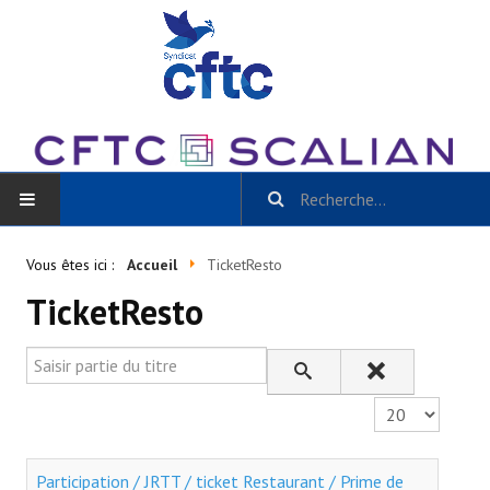
ACCUEIL
Vous êtes ici :
Accueil
TicketResto
TicketResto
BLOG
Toutes les catégories
Saisir partie du titre
- Scalian Inside
Affichage #
- Actu CSE et + / La Gazette Scalian
Participation / JRTT / ticket Restaurant / Prime de