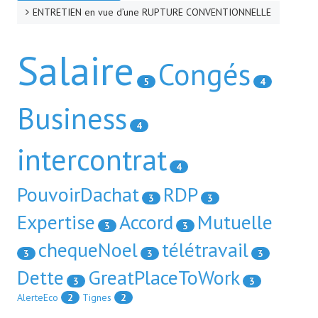
ENTRETIEN en vue d’une RUPTURE CONVENTIONNELLE
Salaire
Congés
5
4
Business
4
intercontrat
4
PouvoirDachat
RDP
3
3
Expertise
Accord
Mutuelle
3
3
chequeNoel
télétravail
3
3
3
Dette
GreatPlaceToWork
3
3
AlerteEco
2
Tignes
2