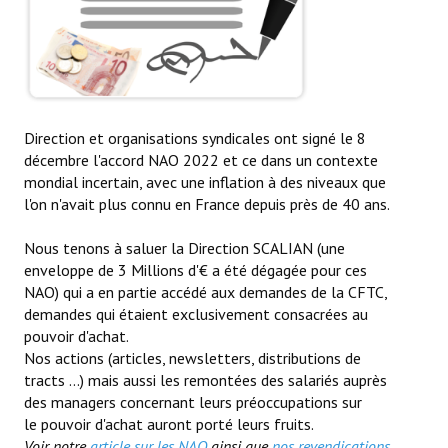
La CFTC Chez SCALIAN
> La Team en action
CONTACT
Direction et organisations syndicales ont signé le 8
Formulaire de contact
décembre l'accord NAO 2022 et ce dans un contexte
mondial incertain, avec une inflation à des niveaux que
AUTHENTIFICATION
l'on n'avait plus connu en France depuis près de 40 ans.
Nous tenons à saluer la Direction SCALIAN (une
- Via l'Intranet SCALIAN
enveloppe de 3 Millions d'€ a été dégagée pour ces
NAO) qui a en partie accédé aux demandes de la CFTC,
- Via le site Internet du CSE SCALIAN
demandes qui étaient exclusivement consacrées au
- Via la BAL SCALIAN
pouvoir d'achat.
Nos actions (articles, newsletters, distributions de
Tuto Authentification / Problème de connexion
tracts ...) mais aussi les remontées des salariés auprès
des managers concernant leurs préoccupations sur
le pouvoir d'achat auront porté leurs fruits.
Voir notre
article sur les NAO
ainsi que
nos revendications
.