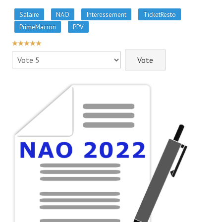
- - Slidehow Actu CSE et +
Salaire
NAO
Interessement
TicketResto
- - Slidehow La Gazette SCALIAN
PrimeMacron
PPV
- Accords d'Entreprise
VOTE
UTILISATEUR:
5
/
5
Veuillez
- Vos Droits
voter
- Le Bistrot
Recherche avancée
NEWSLET'IN
S'inscrire à la Newletter Linkedin
LA TEAM
Liens CFTC
Rejoignez Nous !