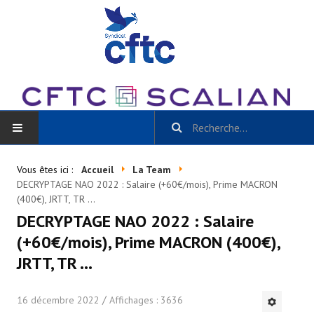
ACCUEIL
Vous êtes ici :
Accueil
La Team
DECRYPTAGE NAO 2022 : Salaire (+60€/mois), Prime MACRON
BLOG
(400€), JRTT, TR ...
DECRYPTAGE NAO 2022 : Salaire
Toutes les catégories
(+60€/mois), Prime MACRON (400€),
- Scalian Inside
JRTT, TR ...
- Actu CSE et + / La Gazette Scalian
16 décembre 2022
Affichages : 3636