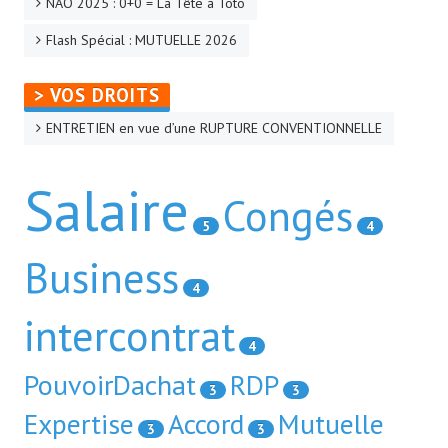
NAO 2025 : 0+0 = La Tête à Toto
La CFTC Chez SCALIAN
Flash Spécial : MUTUELLE 2026
> La Team en action
> VOS DROITS
CONTACT
ENTRETIEN en vue d’une RUPTURE CONVENTIONNELLE
Formulaire de contact
Salaire
Congés
AUTHENTIFICATION
5
4
- Via l'Intranet SCALIAN
Business
4
- Via le site Internet du CSE SCALIAN
intercontrat
- Via la BAL SCALIAN
4
Tuto Authentification / Problème de connexion
PouvoirDachat
RDP
3
3
Expertise
Accord
Mutuelle
3
3