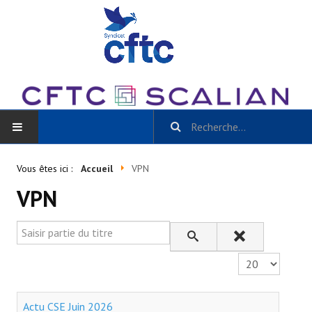
ACCUEIL
Vous êtes ici :
Accueil
VPN
VPN
BLOG
Toutes les catégories
Saisir partie du titre
- Scalian Inside
Affichage #
- Actu CSE et + / La Gazette Scalian
Actu CSE Juin 2026