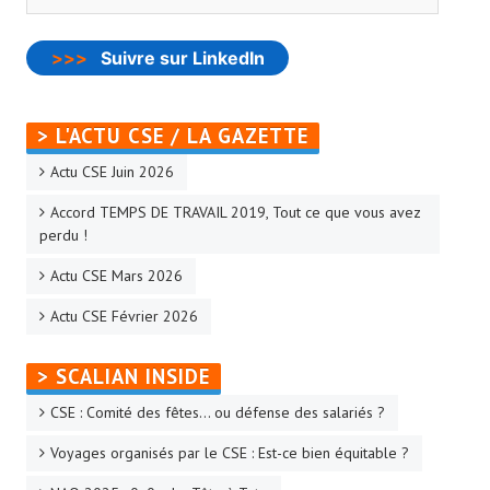
- - Slidehow Actu CSE et +
- - Slidehow La Gazette SCALIAN
>>>
Suivre sur LinkedIn
- Accords d'Entreprise
> L'ACTU CSE / LA GAZETTE
- Vos Droits
Actu CSE Juin 2026
- Le Bistrot
Accord TEMPS DE TRAVAIL 2019, Tout ce que vous avez
Recherche avancée
perdu !
NEWSLET'IN
Actu CSE Mars 2026
Actu CSE Février 2026
S'inscrire à la Newletter Linkedin
> SCALIAN INSIDE
LA TEAM
CSE : Comité des fêtes… ou défense des salariés ?
Liens CFTC
Voyages organisés par le CSE : Est-ce bien équitable ?
Rejoignez Nous !