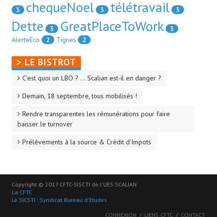
chequeNoel
télétravail
3
3
3
Dette
GreatPlaceToWork
3
3
AlerteEco
2
Tignes
2
> LE BISTROT
C'est quoi un LBO ? ... Scalian est-il en danger ?
Demain, 18 septembre, tous mobilisés !
Rendre transparentes les rémunérations pour faire
baisser le turnover
Prélèvements à la source & Crédit d'Impots
Copyright © 2017 CFTC-SISCTI de l'UES SCALIAN
La CFTC
Le SICSTI : Syndicat Bureau d'Etudes
CONNEXION
LIENS CFTC
CONTACT