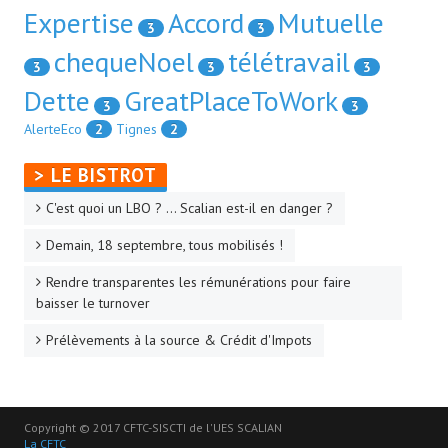
Expertise
Accord
Mutuelle
3
3
chequeNoel
télétravail
3
3
3
Dette
GreatPlaceToWork
3
3
AlerteEco
2
Tignes
2
> LE BISTROT
C'est quoi un LBO ? ... Scalian est-il en danger ?
Demain, 18 septembre, tous mobilisés !
Rendre transparentes les rémunérations pour faire
baisser le turnover
Prélèvements à la source & Crédit d'Impots
Copyright © 2017 CFTC-SISCTI de l'UES SCALIAN
La CFTC