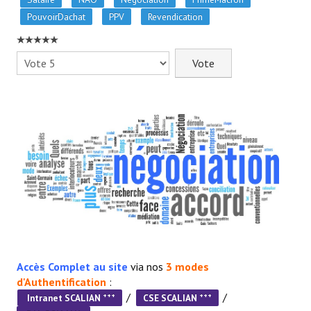
- - Slidehow Actu CSE et +
PouvoirDachat
PPV
Revendication
- - Slidehow La Gazette SCALIAN
Veuillez
- Accords d'Entreprise
voter
- Vos Droits
- Le Bistrot
Recherche avancée
NEWSLET'IN
S'inscrire à la Newletter Linkedin
LA TEAM
Accès Complet au site
via nos
3 modes
Liens CFTC
d'Authentification
:
/
/
+++
+++
Intranet SCALIAN
CSE SCALIAN
Rejoignez Nous !