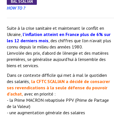
BAL SCALIAN
La CFTC Chez SCALIAN
HOW TO ?
> La Team en action
Suite à la crise sanitaire et maintenant le conflit en
CONTACT
Ukraine,
l’inflation atteint en France plus de 6% sur
les 12 derniers mois
, des chiffres que l’on n’avait plus
Formulaire de contact
connu depuis le milieu des années 1980.
L’envolée des prix, d’abord de l’énergie et des matières
AUTHENTIFICATION
premières, se généralise aujourd’hui à l’ensemble des
biens et services.
- Via l'Intranet SCALIAN
Dans ce contexte difficile qui met à mal le quotidien
des salariés,
la CFTC SCALIAN a décidé de consacrer
- Via le site Internet du CSE SCALIAN
ses revendications à la seule défense du pouvoir
d’achat,
avec en priorité :
- Via la BAL SCALIAN
- la Prime MACRON rebaptisée PPV (Prime de Partage
Tuto Authentification / Problème de connexion
de la Valeur)
- une augmentation générale des salaires