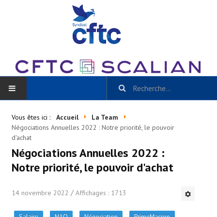
ACCUEIL
Vous êtes ici :
Accueil
La Team
Négociations Annuelles 2022 : Notre priorité, le pouvoir
BLOG
d'achat
Négociations Annuelles 2022 :
Toutes les catégories
Notre priorité, le pouvoir d'achat
- Scalian Inside
14 novembre 2022
Affichages : 1713
- Actu CSE et + / La Gazette Scalian
Salaire
NAO
Négociation
PrimeMacron