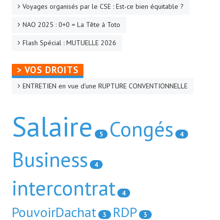
Voyages organisés par le CSE : Est-ce bien équitable ?
NAO 2025 : 0+0 = La Tête à Toto
Flash Spécial : MUTUELLE 2026
> VOS DROITS
ENTRETIEN en vue d’une RUPTURE CONVENTIONNELLE
Salaire
Congés
5
4
Business
4
intercontrat
4
PouvoirDachat
RDP
3
3