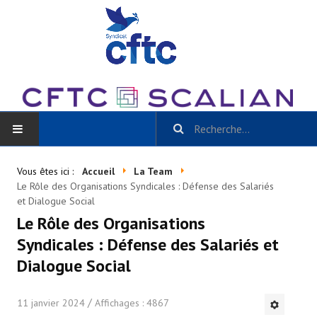
ACCUEIL
Vous êtes ici :
Accueil
La Team
Le Rôle des Organisations Syndicales : Défense des Salariés
BLOG
et Dialogue Social
Le Rôle des Organisations
Toutes les catégories
Syndicales : Défense des Salariés et
- Scalian Inside
Dialogue Social
- Actu CSE et + / La Gazette Scalian
11 janvier 2024
Affichages : 4867