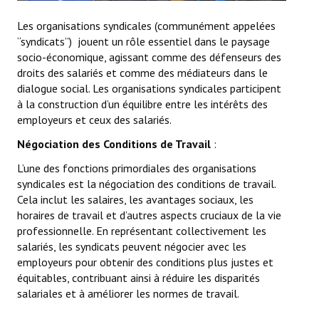
La CFTC Chez SCALIAN
Les organisations syndicales
(communément appelées
“syndicats”)
jouent un rôle essentiel dans le paysage
> La Team en action
socio-économique, agissant comme des défenseurs des
droits des salariés et
comme
des médiateurs dans le
CONTACT
dialogue social. Les organisations syndicales participent
à la construction d’un équilibre entre les intérêts des
Formulaire de contact
employeurs et ceux des salariés.
Négociation des Conditions de Travail
:
AUTHENTIFICATION
L’une des fonctions primordiales des organisations
- Via l'Intranet SCALIAN
syndicales est la négociation des conditions de travail.
Cela inclut les salaires, les avantages sociaux, les
- Via le site Internet du CSE SCALIAN
horaires de travail et d’autres aspects cruciaux de la vie
professionnelle. En représentant collectivement les
- Via la BAL SCALIAN
salariés, les syndicats peuvent négocier avec les
employeurs pour obtenir des conditions plus justes et
Tuto Authentification / Problème de connexion
équitables, contribuant ainsi à réduire les disparités
salariales et à améliorer les normes de travail.