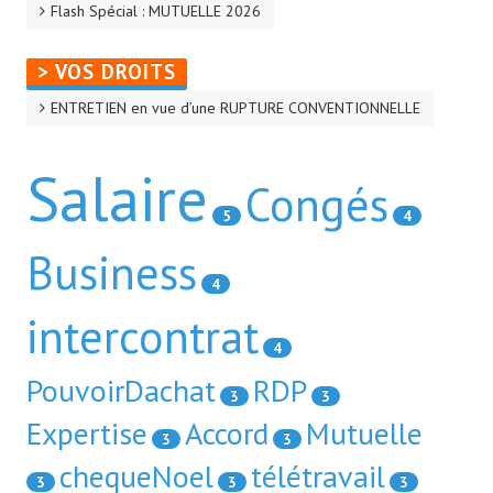
Flash Spécial : MUTUELLE 2026
> VOS DROITS
ENTRETIEN en vue d’une RUPTURE CONVENTIONNELLE
Salaire
Congés
5
4
Business
4
intercontrat
4
PouvoirDachat
RDP
3
3
Expertise
Accord
Mutuelle
3
3
chequeNoel
télétravail
3
3
3