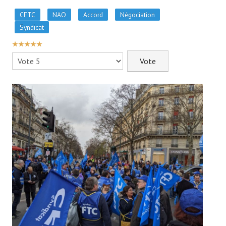
- - Slidehow Actu CSE et +
CFTC
NAO
Accord
Négociation
- - Slidehow La Gazette SCALIAN
Syndicat
- Accords d'Entreprise
VOTE
UTILISATEUR:
5
/
5
Veuillez
- Vos Droits
voter
- Le Bistrot
Recherche avancée
NEWSLET'IN
S'inscrire à la Newletter Linkedin
LA TEAM
Liens CFTC
Rejoignez Nous !