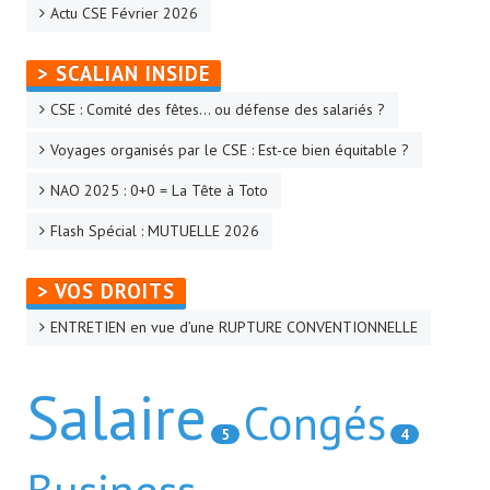
Actu CSE Février 2026
La CFTC Chez SCALIAN
> SCALIAN INSIDE
> La Team en action
CSE : Comité des fêtes… ou défense des salariés ?
CONTACT
Voyages organisés par le CSE : Est-ce bien équitable ?
Formulaire de contact
NAO 2025 : 0+0 = La Tête à Toto
AUTHENTIFICATION
Flash Spécial : MUTUELLE 2026
- Via l'Intranet SCALIAN
> VOS DROITS
- Via le site Internet du CSE SCALIAN
ENTRETIEN en vue d’une RUPTURE CONVENTIONNELLE
- Via la BAL SCALIAN
Salaire
Congés
Tuto Authentification / Problème de connexion
5
4