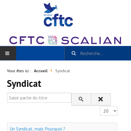
ACCUEIL
Vous êtes ici :
Accueil
Syndicat
Syndicat
BLOG
Toutes les catégories
Saisir partie du titre
- Scalian Inside
Affichage #
- Actu CSE et + / La Gazette Scalian
Un Syndicat, mais Pourquoi ?