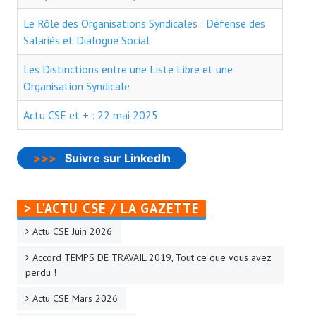
- - Slidehow Actu CSE et +
Le Rôle des Organisations Syndicales : Défense des
- - Slidehow La Gazette SCALIAN
Salariés et Dialogue Social
- Accords d'Entreprise
Les Distinctions entre une Liste Libre et une
Organisation Syndicale
- Vos Droits
Actu CSE et + : 22 mai 2025
- Le Bistrot
Recherche avancée
>>>
Suivre sur LinkedIn
NEWSLET'IN
> L'ACTU CSE / LA GAZETTE
S'inscrire à la Newletter Linkedin
Actu CSE Juin 2026
LA TEAM
Accord TEMPS DE TRAVAIL 2019, Tout ce que vous avez
perdu !
Liens CFTC
Actu CSE Mars 2026
Rejoignez Nous !