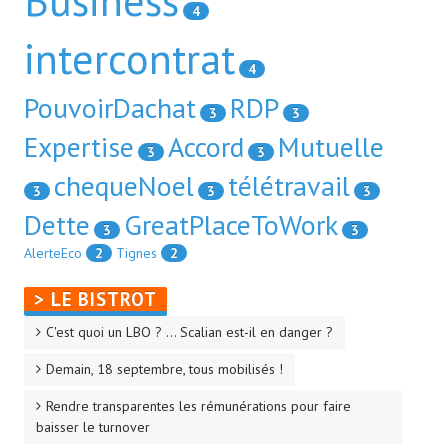
Business
4
intercontrat
4
PouvoirDachat
RDP
3
3
Expertise
Accord
Mutuelle
3
3
chequeNoel
télétravail
3
3
3
Dette
GreatPlaceToWork
3
3
AlerteEco
2
Tignes
2
> LE BISTROT
C'est quoi un LBO ? ... Scalian est-il en danger ?
Demain, 18 septembre, tous mobilisés !
Rendre transparentes les rémunérations pour faire
baisser le turnover