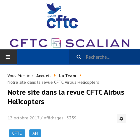
ACCUEIL
Vous êtes ici :
Accueil
La Team
Notre site dans la revue CFTC Airbus Helicopters
BLOG
Notre site dans la revue CFTC Airbus
Helicopters
Toutes les catégories
- Scalian Inside
12 octobre 2017
Affichages : 3359
- Actu CSE et + / La Gazette Scalian
CFTC
AH