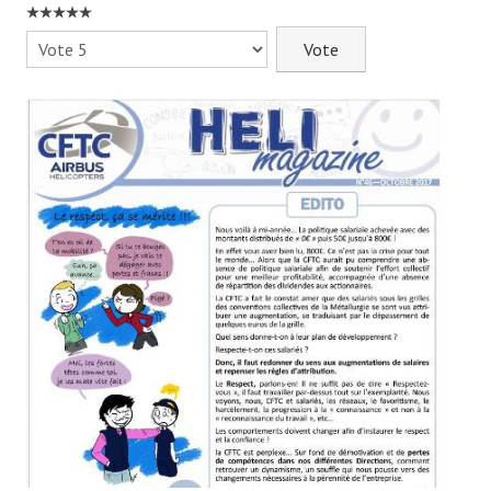
- - Slidehow Actu CSE et +
Veuillez
- - Slidehow La Gazette SCALIAN
voter
- Accords d'Entreprise
- Vos Droits
- Le Bistrot
Recherche avancée
NEWSLET'IN
S'inscrire à la Newletter Linkedin
LA TEAM
Liens CFTC
Rejoignez Nous !