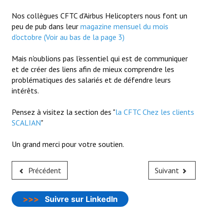
La CFTC Chez SCALIAN
Nos collègues CFTC d'Airbus Helicopters nous font un
peu de pub dans leur
magazine mensuel du mois
> La Team en action
d'octobre (Voir au bas de la page 3)
CONTACT
Mais n'oublions pas l'essentiel qui est de communiquer
et de créer des liens afin de mieux comprendre les
Formulaire de contact
problématiques des salariés et de défendre leurs
intérêts.
AUTHENTIFICATION
Pensez à visitez la section des "
la CFTC Chez les clients
- Via l'Intranet SCALIAN
SCALIAN
"
- Via le site Internet du CSE SCALIAN
Un grand merci pour votre soutien.
- Via la BAL SCALIAN
Précédent
Suivant
Tuto Authentification / Problème de connexion
>>>
Suivre sur LinkedIn