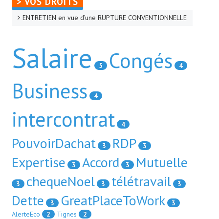
> VOS DROITS
ENTRETIEN en vue d’une RUPTURE CONVENTIONNELLE
Salaire
Congés
5
4
Business
4
intercontrat
4
PouvoirDachat
RDP
3
3
Expertise
Accord
Mutuelle
3
3
chequeNoel
télétravail
3
3
3
Dette
GreatPlaceToWork
3
3
AlerteEco
2
Tignes
2