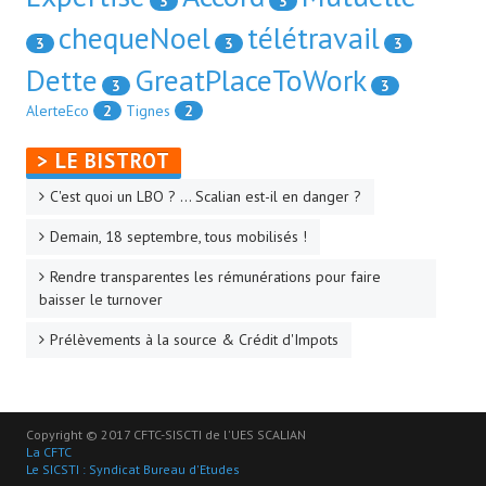
3
3
chequeNoel
télétravail
3
3
3
Dette
GreatPlaceToWork
3
3
AlerteEco
2
Tignes
2
> LE BISTROT
C'est quoi un LBO ? ... Scalian est-il en danger ?
Demain, 18 septembre, tous mobilisés !
Rendre transparentes les rémunérations pour faire
baisser le turnover
Prélèvements à la source & Crédit d'Impots
Copyright © 2017 CFTC-SISCTI de l'UES SCALIAN
La CFTC
Le SICSTI : Syndicat Bureau d'Etudes