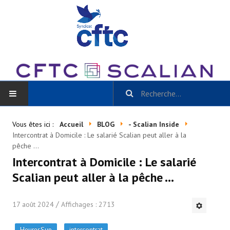
ACCUEIL
Vous êtes ici :
Accueil
BLOG
- Scalian Inside
Intercontrat à Domicile : Le salarié Scalian peut aller à la
BLOG
pêche ...
Intercontrat à Domicile : Le salarié
Toutes les catégories
Scalian peut aller à la pêche ...
- Scalian Inside
17 août 2024
Affichages : 2713
- Actu CSE et + / La Gazette Scalian
HeuresSup
intercontrat