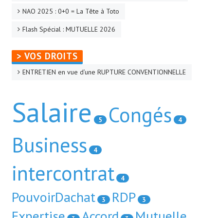
NAO 2025 : 0+0 = La Tête à Toto
Flash Spécial : MUTUELLE 2026
> VOS DROITS
ENTRETIEN en vue d’une RUPTURE CONVENTIONNELLE
Salaire
Congés
5
4
Business
4
intercontrat
4
PouvoirDachat
RDP
3
3
Expertise
Accord
Mutuelle