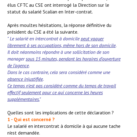
élus CFTC au CSE ont interrogé la Direction sur le
La CFTC Chez SCALIAN
statut du salarié Scalian en Inter-contrat.
> La Team en action
Après moultes hésitations, la réponse définitive du
président du CSE a été la suivante.
CONTACT
" Le salarié en intercontrat à domicile
peut vaquer
librement à ses occupations, même hors de son domicile
.
Formulaire de contact
Il doit néanmoins répondre à une sollicitation de son
manager
sous 15 minutes, pendant les horaires d'ouverture
AUTHENTIFICATION
de l'agence
.
Dans le cas contraire, cela sera considéré comme une
- Via l'Intranet SCALIAN
absence injustifiée
.
Ce temps n'est pas considéré comme du temps de travail
- Via le site Internet du CSE SCALIAN
effectif seulement pour ce qui concerne les heures
supplémentaires.
"
- Via la BAL SCALIAN
Quelles sont les implications de cette déclaration ?
Tuto Authentification / Problème de connexion
1 - Qui est concerné ?
Le salarié en intercontrat à domicile à qui aucune tache
n'est demandée.