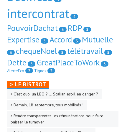
intercontrat
4
PouvoirDachat
RDP
3
3
Expertise
Accord
Mutuelle
3
3
chequeNoel
télétravail
3
3
3
Dette
GreatPlaceToWork
3
3
AlerteEco
2
Tignes
2
> LE BISTROT
C'est quoi un LBO ? ... Scalian est-il en danger ?
Demain, 18 septembre, tous mobilisés !
Rendre transparentes les rémunérations pour faire
baisser le turnover