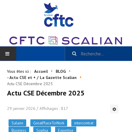
ACCUEIL
Vous êtes ici :
Accueil
BLOG
- Actu CSE et + / La Gazette Scalian
BLOG
Actu CSE Décembre 2025
Actu CSE Décembre 2025
Toutes les catégories
29 janvier 2026
- Scalian Inside
Affichages : 817
- Actu CSE et + / La Gazette Scalian
Salaire
GreatPlaceToWork
intercontrat
Business
Sophia
Expertise