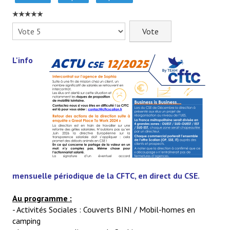
- - Slidehow Actu CSE et +
- - Slidehow La Gazette SCALIAN
Veuillez
voter
- Accords d'Entreprise
L'info
- Vos Droits
- Le Bistrot
Recherche avancée
NEWSLET'IN
S'inscrire à la Newletter Linkedin
mensuelle périodique de la CFTC, en direct du CSE.
LA TEAM
Au programme :
Liens CFTC
- Activités Sociales : Couverts BINI / Mobil-homes en
camping
Rejoignez Nous !