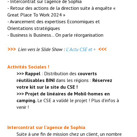
- Intercontrat sur l’agence de Sophia
- Retour des actions de la direction suite à enquête «
La CFTC Chez SCALIAN
Great Place To Work 2024 »
> La Team en action
- Avancement des expertises Economiques et
Orientations stratégiques
CONTACT
- Business is Business… On parle réorganisation
>>>
<<<
Formulaire de contact
Lien vers le Slide Show :
L' Actu CSE et +
AUTHENTIFICATION
Activités Sociales !
>>> Rappel
: Distribution des
couverts
- Via l'Intranet SCALIAN
réutilisables BINI
dans les régions :
Réservez
votre kit sur le site du CSE !
- Via le site Internet du CSE SCALIAN
>>> Projet de linéaires de Mobil-homes en
camping.
Le CSE a validé le projet ! Plus d’infos à
- Via la BAL SCALIAN
venir !
Tuto Authentification / Problème de connexion
Intercontrat sur l’agence de Sophia
Suite à une fin de mission chez un client, un nombre